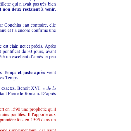
llette qui n'avait pas très bien
t non deux restaient à venir.
r Conchita ; au contraire, elle
saire et l’a encore confirmé une
 est clair, net et précis. Après
 pontificat de 33 jours, avant
été un excellent d’après le peu
et juste après
es Temps
vient
 des Temps.
es exactes, Benoît XVI,
« de la
étant Pierre le Romain. D’après
rt en 1590 une prophétie qu'il
ains pontifes. Il l'apporte aux
a première fois en 1595 dans un
pape supplémentaire, car Saint