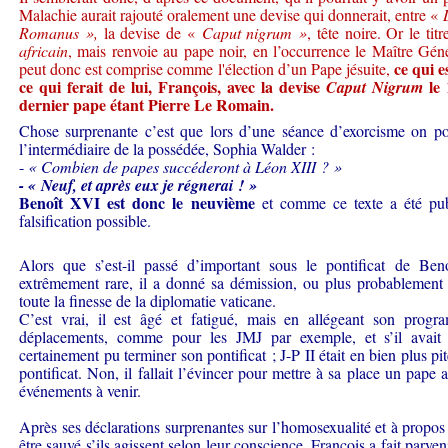
Malachie aurait rajouté oralement une devise qui donnerait, entre «
Romanus »,
la devise de «
Caput nigrum »
, tête noire. Or le tit
africain
, mais renvoie au pape noir, en l’occurrence le Maître Géné
ce qui e
peut donc est comprise comme l'élection d’un Pape jésuite,
ce qui ferait de lui, François, avec la devise
le 
Caput Nigrum
dernier pape étant Pierre Le Romain.
Chose surprenante c’est que lors d’une séance d’exorcisme on po
l’intermédiaire de la possédée, Sophia Walder :
-
« Combien de papes succéderont à Léon XIII ? »
- « Neuf, et après eux je régnerai ! »
Benoît XVI est donc le neuvième
et comme ce texte a été pub
falsification possible.
Alors que s’est-il passé d’important sous le pontificat de B
extrêmement rare, il a donné sa démission, ou plus probablement i
toute la finesse de la diplomatie vaticane.
C’est vrai, il est âgé et fatigué, mais en allégeant son progr
déplacements, comme pour les JMJ par exemple, et s’il avait 
certainement pu terminer son pontificat ; J-P II était en bien plus pit
pontificat. Non, il fallait l’évincer pour mettre à sa place un pape 
événements à venir.
Après ses déclarations surprenantes sur l’homosexualité et à propos
être sauvé s’ils agissent selon leur conscience, François a fait parv