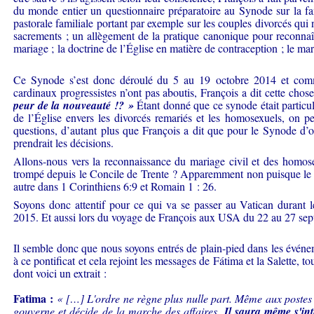
du monde entier un questionnaire préparatoire au Synode sur la fa
pastorale familiale portant par exemple sur les couples divorcés qui
sacrements ; un allègement de la pratique canonique pour reconnaîtr
mariage
; la doctrine de l’Église en matière de contraception ; le ma
Ce Synode s’est donc déroulé du 5 au 19 octobre 2014 et comm
cardinaux progressistes n’ont pas aboutis, François a dit cette chos
peur de la nouveauté !? »
Étant donné que ce synode était particul
de l’Église envers les divorcés remariés et les homosexuels, on 
questions, d’autant plus que François a dit que pour le Synode d’oc
prendrait les décisions.
Allons-nous vers la reconnaissance du mariage civil et des homosex
trompé depuis le Concile de Trente ? Apparemment non puisque le suj
autre dans 1 Corinthiens 6:9 et Romain 1 : 26.
Soyons donc attentif pour ce qui va se passer au Vatican durant
2015. Et aussi lors du voyage de François aux USA du 22 au 27 se
Il semble donc que nous soyons entrés de plain-pied dans les événe
à ce pontificat et cela rejoint les messages de Fátima et la Salette, 
dont voici un extrait :
Fatima :
« […] L'ordre ne règne plus nulle part. Même aux postes le
gouverne et décide de la marche des affaires.
Il saura même s'in