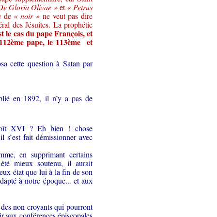
De Gloria Olivae »
et
« Petrus
re de
« noir »
ne veut pas dire
ral des Jésuites. La prophétie
st le cas du pape François, et
112
ème
pape, le 113
ème
et
sa cette question à Satan par
lié en 1892, il n’y a pas de
enoît XVI ? Eh bien ! chose
l s’est fait démissionner avec
amme, en supprimant certains
été mieux soutenu, il aurait
eux état que lui à la fin de son
adapté à notre époque... et aux
 des non croyants qui pourront
enir aux conférences épiscopales