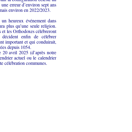
 une erreur d’environ sept ans
 mais environ en 2022/2023.
vec un heureux événement dans
aura plus qu’une seule religion.
s et les Orthodoxes célébreront
décident enfin de célébrer
t important et qui conduirait,
arées depuis 1054.
 20 avril 2025 (d’après notre
lendrier actuel ou le calendrier
tte célébration communes.