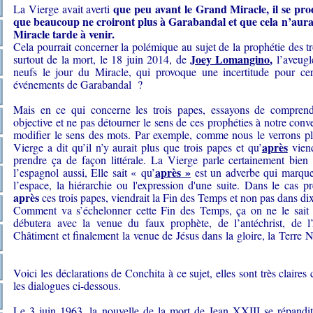
que peu avant le Grand Miracle, il se pr
La Vierge avait averti
que beaucoup ne croiront plus à Garabandal et que cela n’aura ri
Miracle tarde à venir.
Cela pourrait concerner la polémique au sujet de la prophétie des tro
Joey Lomangino
,
surtout de la mort, le 18 juin 2014, de
l’aveugl
neufs le jour du Miracle, qui provoque une incertitude pour ce
événements de Garabandal ?
Mais en ce qui concerne les trois papes, essayons de compren
objective et ne pas détourner le sens de ces prophéties à notre conv
modifier le sens des mots. Par exemple, comme nous le verrons plu
après
Vierge a dit qu’il n’y aurait plus que trois papes et qu’
viend
prendre ça de façon littérale. La Vierge parle certainement bien 
après »
l’espagnol aussi, Elle sait « qu’
est un adverbe qui marque 
l’espace, la hiérarchie ou l'expression d'une suite. Dans le cas pr
après
ces trois papes, viendrait la Fin des Temps et non pas dans dix
Comment va s’échelonner cette Fin des Temps, ça on ne le sait 
débutera avec la venue du faux prophète, de l’antéchrist, de l’
Châtiment et finalement la venue de Jésus dans la gloire, la Terre 
Voici les déclarations de Conchita à ce sujet, elles sont très claire
les dialogues ci-dessous.
Le 3 juin 1963, la nouvelle de la mort de Jean XXIII se répandit