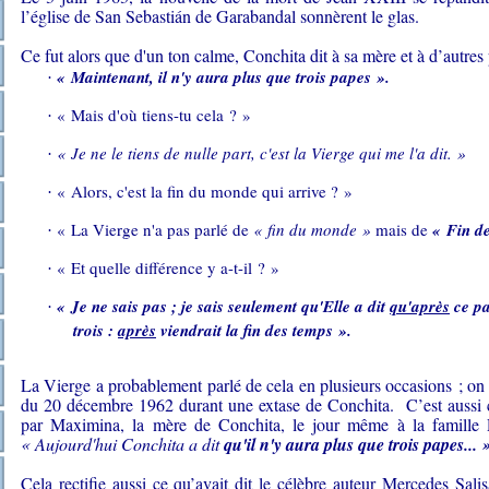
l’église de San Sebastián de Garabandal sonnèrent le glas.
Ce fut alors que d'un ton calme, Conchita dit à sa mère et à d’autres 
« Maintenant, il n'y aura plus que trois papes ».
·
« Mais d'où tiens-tu cela ? »
·
« Je ne le tiens de nulle part, c'est la Vierge qui me l'a dit. »
·
« Alors, c'est la fin du monde qui arrive ? »
·
« La Vierge n'a pas parlé de
« fin du monde »
mais de
« Fin d
·
« Et quelle différence y a-t-il ? »
·
« Je ne sais pas ; je sais seulement qu'Elle a dit
qu'après
ce pa
·
trois :
après
viendrait la fin des temps ».
La Vierge a probablement parlé de cela en plusieurs occasions ; on s
du 20 décembre 1962 durant une extase de Conchita. C’est aussi co
par Maximina, la mère de Conchita, le jour même à la famille Pi
« Aujourd'hui Conchita a dit
qu'il n'y aura plus que trois papes... 
Cela rectifie aussi ce qu’avait dit le célèbre auteur Mercedes Sali