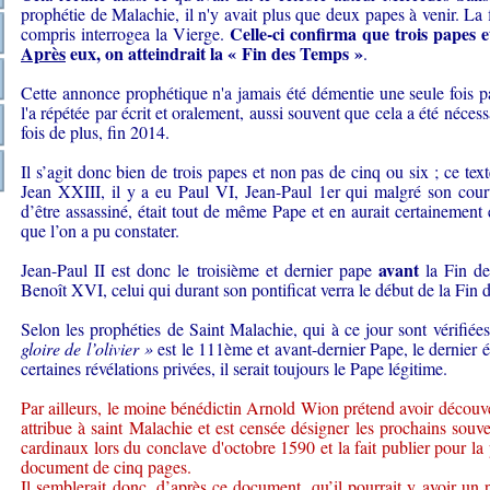
prophétie de Malachie, il n'y avait plus que deux papes à venir. La fi
Celle-ci confirma que trois papes e
compris interrogea la Vierge.
Après
eux, on atteindrait la « Fin des Temps »
.
Cette annonce prophétique n'a jamais été démentie une seule fois pa
l'a répétée par écrit et oralement, aussi souvent que cela a été néces
fois de plus, fin 2014.
Il s’agit donc bien de trois papes et non pas de cinq ou six ; ce texte
Jean XXIII, il y a eu Paul VI, Jean-Paul 1
er
qui malgré son court
d’être assassiné, était tout de même Pape et en aurait certainement 
que l’on a pu constater.
avant
Jean-Paul II est donc le troisième et dernier pape
la Fin d
Benoît XVI, celui qui durant son pontificat verra le début de la Fin
Selon les prophéties de Saint Malachie, qui à ce jour sont vérifié
gloire de l’olivier »
est le 111
ème
et avant-dernier Pape, le dernier 
certaines révélations privées, il serait toujours le Pape légitime.
Par ailleurs, le moine bénédictin Arnold Wion prétend avoir découve
attribue à saint Malachie et est censée désigner les prochains souver
cardinaux lors du conclave d'octobre 1590 et la fait publier pour l
document de cinq pages.
Il semblerait donc, d’après ce document, qu’il pourrait y avoir un 