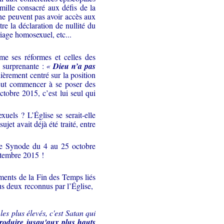
mille consacré aux défis de la
 ne peuvent pas avoir accès aux
e la déclaration de nullité du
riage homosexuel, etc...
e ses réformes et celles des
e surprenante :
«
Dieu n’a pas
ièrement centré sur la position
peut commencer à se poser des
tobre 2015, c’est lui seul qui
uels ? L’Église se serait-elle
et avait déjà été traité, entre
 le Synode du 4 au 25 octobre
ptembre 2015 !
ments de la Fin des Temps liés
tous deux reconnus par l’Église,
s plus élevés, c'est Satan qui
troduire jusqu'aux plus hauts