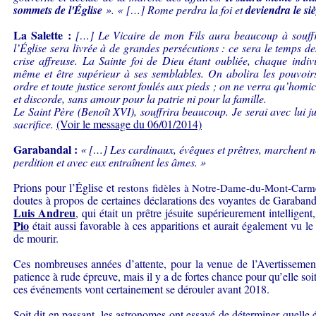
sommets de l'Église
». « […] Rome perdra la foi et
deviendra le siè
La Salette :
[…] Le Vicaire de mon Fils aura beaucoup à souffr
l’Église sera livrée à de grandes persécutions : ce sera le temps d
crise affreuse. La Sainte foi de Dieu étant oubliée, chaque indiv
même et être supérieur à ses semblables. On abolira les pouvoirs c
ordre et toute justice seront foulés aux pieds ; on ne verra qu’homi
et discorde, sans amour pour la patrie ni pour la famille.
Le Saint Père (Benoît XVI), souffrira beaucoup. Je serai avec lui j
sacrifice.
(Voir le message du 06/01/2014)
Garabandal :
« […] Les cardinaux, évêques et prêtres, marchent 
perdition et avec eux entraînent les âmes. »
Prions pour l’Église et
restons fidèles à Notre-Dame-du-Mont-Ca
rm
doutes à propos de certaines déclarations des voyantes de Garaban
Luis Andreu
, qui était un prêtre jésuite supérieurement intelligen
Pio
était aussi favorable à ces apparitions et aurait également vu le
de mourir.
Ces nombreuses années d’attente, pour la venue de l’Avertissement
patience à rude épreuve, mais il y a de fortes chance pour qu’elle so
ces événements vont certainement se dérouler avant 2018.
Soit dit en passant, les astronomes ont essayé de déterminer quelle é