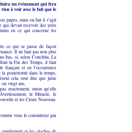
oduira un événement qui fera
en à voir avec le fait que le
is papes, mais en fait il s’agit
e qui devait recevoir des yeux
rtains en ce qui concerne les
dre ce qui se passe de façon
enance. Il ne faut pas non plus
s bas, si, selon Conchita, La
rait la Fin des Temps, il faut
le français et en l’occurrence
la postériorité dans le temps,
ésent cela veut dire que juste
 ou vingt ans.
pas exactement, sinon qu’elle
Avertissement, le Miracle, le
Nouvelle et les Cieux Nouveau.
s comme vous le constaterez par
 rapidement et les cloches de