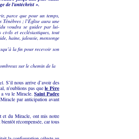
ge de l'antéchrist ».
ir, parce que pour un temps,
es Ténèbres ; l’Église aura une
idu voudra se guider par lui-
ivils et ecclésiastiques, tout
cide, haine, jalousie, mensonge
usqu’à la fin pour recevoir son
nombreux sur le chemin de la
S’il nous arrive d’avoir des
el.
le Père
dal, n’oublions pas que
Saint Padre
t, a vu le Miracle.
 Miracle par anticipation avant
 et du Miracle, ont mis notre
it bientôt récompensée, car tous
tait la configuration céleste au